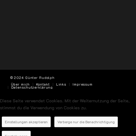
© 2024 Günter Rudolph
Über mich
Kontakt
Links
Impressum
Datenschutzerklärung
Diese Seite verwendet Cookies. Mit der Weiternutzung der Seite,
stimmst du die Verwendung von Cookies zu.
Einstellungen akzeptieren
Verberge nur die Benachrichtigung