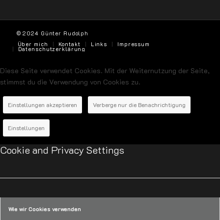
© 2024 Günter Rudolph
Über mich
Kontakt
Links
Impressum
Datenschutzerklärung
Diese Seite verwendet Cookies. Mit der Weiternutzung der Seite,
stimmst du die Verwendung von Cookies zu.
Einstellungen akzeptieren
Verberge nur die Benachrichtigung
Einstellungen
Cookie and Privacy Settings
Wie wir Cookies verwenden